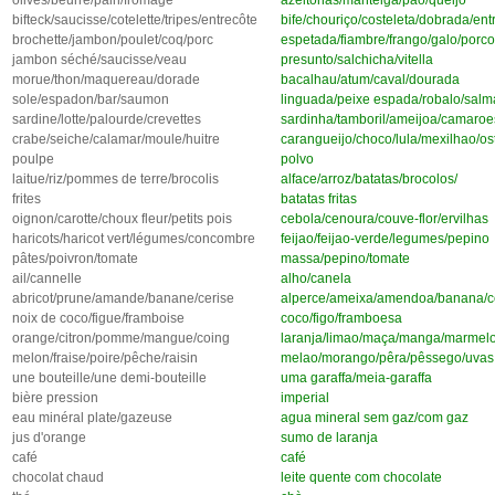
bifteck/saucisse/cotelette/tripes/entrecôte
bife/chouriço/costeleta/dobrada/ent
brochette/jambon/poulet/coq/porc
espetada/fiambre/frango/galo/porco
jambon séché/saucisse/veau
presunto/salchicha/vitella
morue/thon/maquereau/dorade
bacalhau/atum/caval/dourada
sole/espadon/bar/saumon
linguada/peixe espada/robalo/sal
sardine/lotte/palourde/crevettes
sardinha/tamboril/ameijoa/camaroe
crabe/seiche/calamar/moule/huitre
carangueijo/choco/lula/mexilhao/os
poulpe
polvo
laitue/riz/pommes de terre/brocolis
alface/arroz/batatas/brocolos/
frites
batatas fritas
oignon/carotte/choux fleur/petits pois
cebola/cenoura/couve-flor/ervilhas
haricots/haricot vert/légumes/concombre
feijao/feijao-verde/legumes/pepino
pâtes/poivron/tomate
massa/pepino/tomate
ail/cannelle
alho/canela
abricot/prune/amande/banane/cerise
alperce/ameixa/amendoa/banana/c
noix de coco/figue/framboise
coco/figo/framboesa
orange/citron/pomme/mangue/coing
laranja/limao/maça/manga/marmel
melon/fraise/poire/pêche/raisin
melao/morango/pêra/pêssego/uvas
une bouteille/une demi-bouteille
uma garaffa/meia-garaffa
bière pression
imperial
eau minéral plate/gazeuse
agua mineral sem gaz/com gaz
jus d'orange
sumo de laranja
café
café
chocolat chaud
leite quente com chocolate