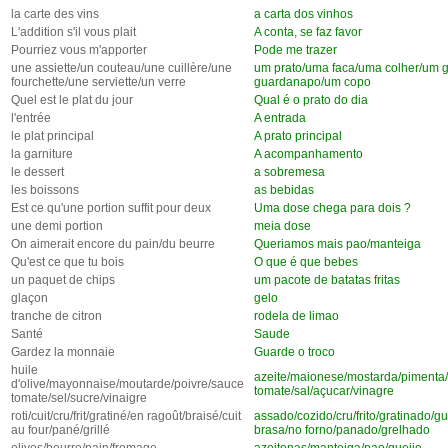
la carte des vins
a carta dos vinhos
L'addition s'il vous plait
A conta, se faz favor
Pourriez vous m'apporter
Pode me trazer
une assiette/un couteau/une cuillère/une
um prato/uma faca/uma colher/um 
fourchette/une serviette/un verre
guardanapo/um copo
Quel est le plat du jour
Qual é o prato do dia
l'entrée
A entrada
le plat principal
A prato principal
la garniture
A acompanhamento
le dessert
a sobremesa
les boissons
as bebidas
Est ce qu'une portion suffit pour deux
Uma dose chega para dois ?
une demi portion
meia dose
On aimerait encore du pain/du beurre
Queriamos mais pao/manteiga
Qu'est ce que tu bois
O que é que bebes
un paquet de chips
um pacote de batatas fritas
glaçon
gelo
tranche de citron
rodela de limao
Santé
Saude
Gardez la monnaie
Guarde o troco
huile
azeite/maionese/mostarda/pimenta
d'olive/mayonnaise/moutarde/poivre/sauce
tomate/sal/açucar/vinagre
tomate/sel/sucre/vinaigre
roti/cuit/cru/frit/gratiné/en ragoût/braisé/cuit
assado/cozido/cru/frito/gratinado/g
au four/pané/grillé
brasa/no forno/panado/grelhado
olives/beurre/pain/fromage
azeitonas/manteiga/pao/queijo