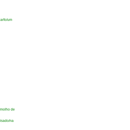
garfo/um
/molho de
uisado/na